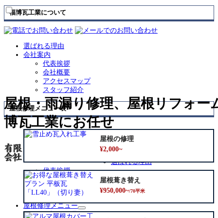
福博瓦工業について
選ばれる理由
会社案内
代表挨拶
会社概要
アクセスマップ
スタッフ紹介
屋根・雨漏り修理、屋根リフォー
屋根修理メニュー表
博瓦工業にお任せ
屋根の修理
トップ
¥2,000~
会社案内
サ
選ばれる理由
ブ
代表挨拶
メ
会社概要
屋根葺き替え
ニ
アクセスマップ
¥950,000~
/70平米
ュ
スタッフ紹介
ー
屋根修理メニュー
サ
を
屋根の修理