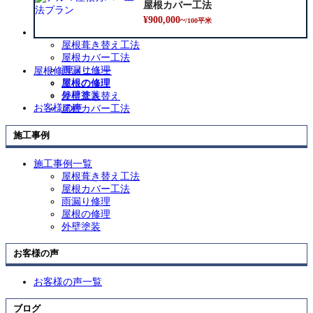
ブ
展
屋根カバー工法
屋根葺き替え
メ
開
¥900,000~
屋根カバー工法
/100平米
ニ
施工事例
サ
ュ
屋根葺き替え工法
ブ
ー
屋根カバー工法
メ
を
雨漏り修理
屋根修理メニュー
ニ
展
屋根の修理
屋根の修理
ュ
開
外壁塗装
屋根葺き替え
ー
お客様の声
屋根カバー工法
を
展
施工事例
開
施工事例一覧
屋根葺き替え工法
屋根カバー工法
雨漏り修理
屋根の修理
外壁塗装
お客様の声
お客様の声一覧
ブログ