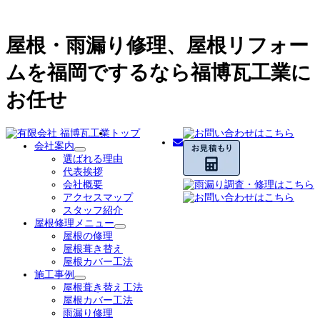
屋根・雨漏り修理、屋根リフォー
ムを福岡でするなら福博瓦工業に
お任せ
トップ
会社案内
サ
選ばれる理由
ブ
代表挨拶
メ
会社概要
ニ
アクセスマップ
ュ
スタッフ紹介
ー
屋根修理メニュー
を
サ
屋根の修理
展
ブ
屋根葺き替え
開
メ
屋根カバー工法
ニ
施工事例
サ
ュ
屋根葺き替え工法
ブ
ー
屋根カバー工法
メ
を
雨漏り修理