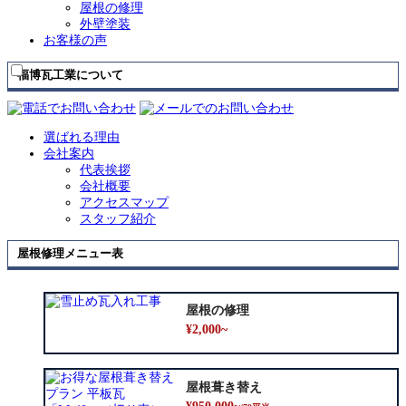
ニ
展
屋根の修理
ュ
開
外壁塗装
ー
お客様の声
を
展
福博瓦工業について
開
選ばれる理由
会社案内
代表挨拶
会社概要
アクセスマップ
スタッフ紹介
屋根修理メニュー表
屋根の修理
¥2,000~
屋根葺き替え