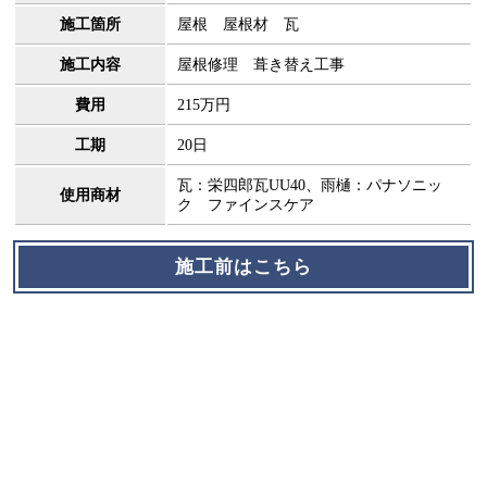
施工箇所
屋根 屋根材 瓦
施工内容
屋根修理 葺き替え工事
費用
215万円
工期
20日
瓦：栄四郎瓦UU40、雨樋：パナソニッ
使用商材
ク ファインスケア
施工前はこちら