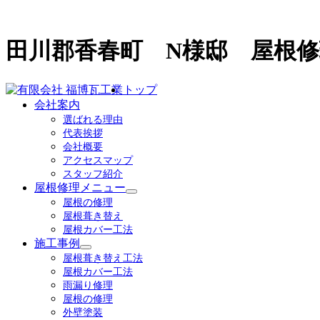
田川郡香春町 N様邸 屋根
トップ
会社案内
選ばれる理由
代表挨拶
会社概要
アクセスマップ
スタッフ紹介
屋根修理メニュー
サ
屋根の修理
ブ
屋根葺き替え
メ
屋根カバー工法
ニ
施工事例
ュ
サ
屋根葺き替え工法
ー
ブ
屋根カバー工法
を
メ
雨漏り修理
展
ニ
屋根の修理
開
ュ
外壁塗装
ー