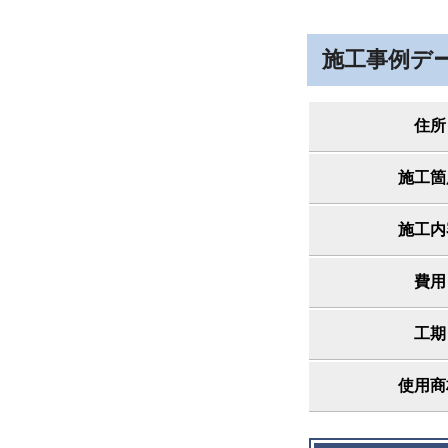
施工事例デ
住所
施工箇
施工内
費用
工期
使用商