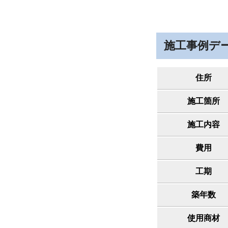
施工事例デ
住所
施工箇所
施工内容
費用
工期
築年数
使用商材