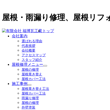
屋根・雨漏り修理、屋根リフ
トップ
会社案内
選ばれる理由
代表挨拶
会社概要
アクセスマップ
スタッフ紹介
屋根修理メニュー
サ
屋根の修理
ブ
屋根葺き替え
メ
屋根カバー工法
ニ
施工事例
ュ
サ
屋根葺き替え工法
ー
ブ
屋根カバー工法
を
メ
雨漏り修理
展
ニ
屋根の修理
開
ュ
外壁塗装
ー