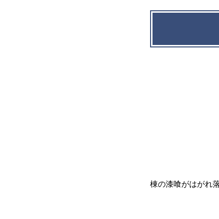
棟の漆喰がはがれ