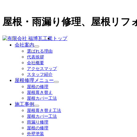
屋根・雨漏り修理、屋根リフ
トップ
会社案内
サ
選ばれる理由
ブ
代表挨拶
メ
会社概要
ニ
アクセスマップ
ュ
スタッフ紹介
ー
屋根修理メニュー
を
サ
屋根の修理
展
ブ
屋根葺き替え
開
メ
屋根カバー工法
ニ
施工事例
ュ
サ
屋根葺き替え工法
ー
ブ
屋根カバー工法
を
メ
雨漏り修理
展
ニ
屋根の修理
開
ュ
外壁塗装
ー