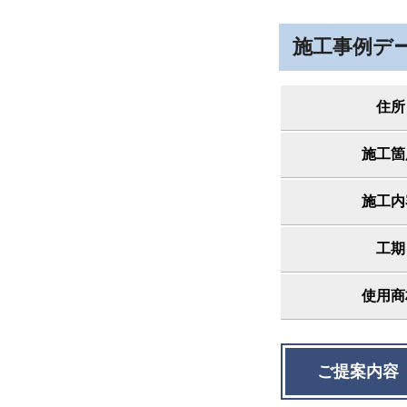
施工事例デ
住所
施工箇
施工内
工期
使用商
ご提案内容